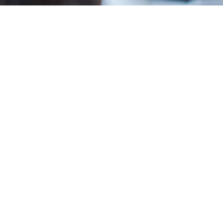
L’intimo made in italy di
FDB ti aiuta a fidelizzare
i clienti!
Quando un consumatore si reca in un
negozio di abbigliamento e intimo cerca
principalmente:
Qualità dei materiali
: tessuti di alta qualità,